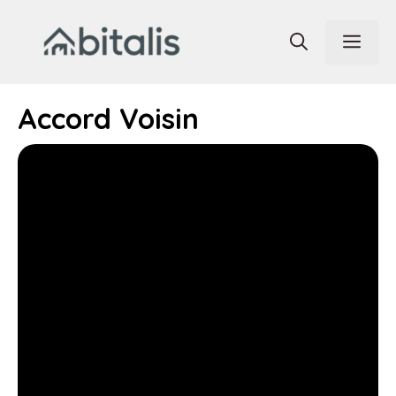
Aller
au
Men
contenu
Accord Voisin