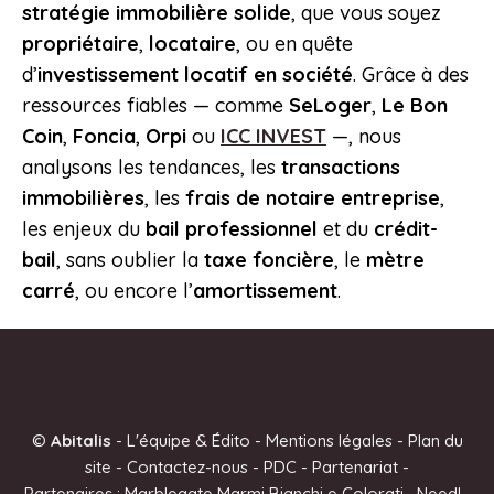
stratégie immobilière solide
, que vous soyez
propriétaire
,
locataire
, ou en quête
d’
investissement locatif en société
. Grâce à des
ressources fiables — comme
SeLoger
,
Le Bon
Coin
,
Foncia
,
Orpi
ou
ICC INVEST
—, nous
analysons les tendances, les
transactions
immobilières
, les
frais de notaire entreprise
,
les enjeux du
bail professionnel
et du
crédit-
bail
, sans oublier la
taxe foncière
, le
mètre
carré
, ou encore l’
amortissement
.
©
Abitalis
-
L'équipe & Édito
-
Mentions légales
-
Plan du
site
-
Contactez-nous
-
PDC
-
Partenariat
-
Partenaires :
Marblegate Marmi Bianchi e Colorati
Needl