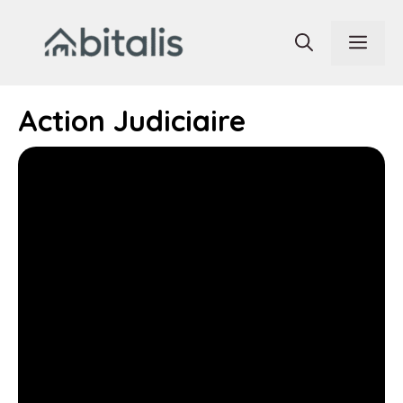
Aller
au
Men
contenu
Action Judiciaire