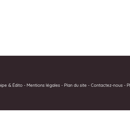
uipe & Édito
-
Mentions légales
-
Plan du site
-
Contactez-nous
-
P