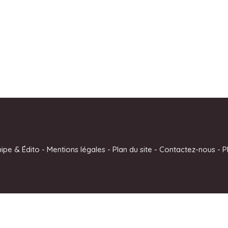
uipe & Édito
-
Mentions légales
-
Plan du site
-
Contactez-nous
-
P