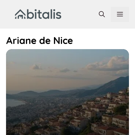
Aller
au
Men
contenu
Ariane de Nice