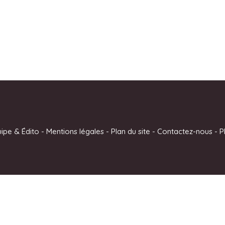
uipe & Édito
-
Mentions légales
-
Plan du site
-
Contactez-nous
-
P