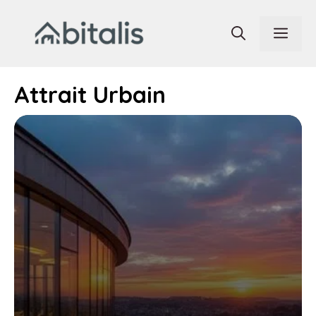
Aller
au
Men
contenu
Attrait Urbain