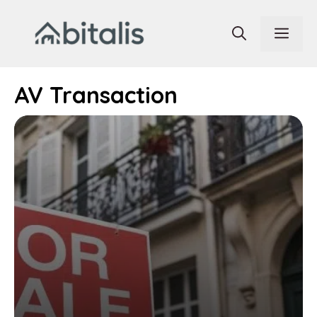
Aller
au
Men
contenu
AV Transaction