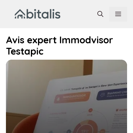
Aller
au
Men
contenu
Avis expert Immodvisor
Testapic