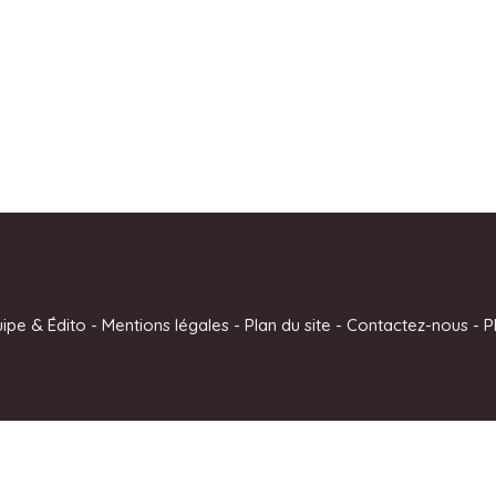
uipe & Édito
-
Mentions légales
-
Plan du site
-
Contactez-nous
-
P