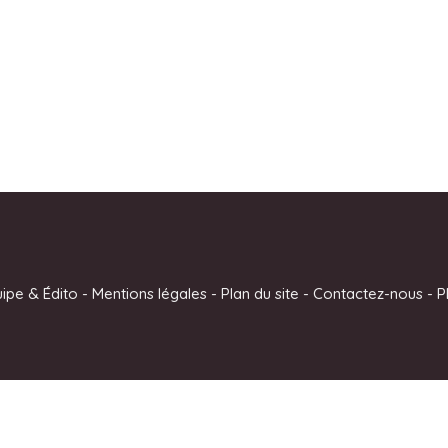
uipe & Édito
-
Mentions légales
-
Plan du site
-
Contactez-nous
-
P