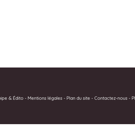
uipe & Édito
-
Mentions légales
-
Plan du site
-
Contactez-nous
-
P