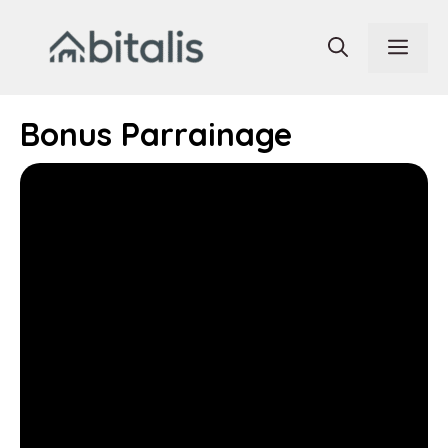
Aller
au
Men
contenu
Bonus Parrainage