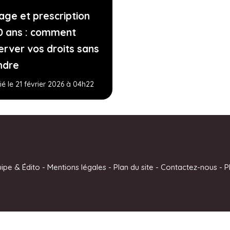
age et prescription
0 ans : comment
erver vos droits sans
ndre
ié le 21 février 2026 à 04h22
uipe & Édito
-
Mentions légales
-
Plan du site
-
Contactez-nous
-
P