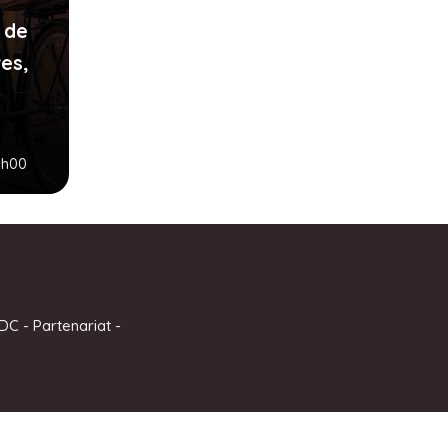
 de
ves,
09h00
DC
-
Partenariat
-