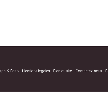
uipe & Édito
-
Mentions légales
-
Plan du site
-
Contactez-nous
-
P