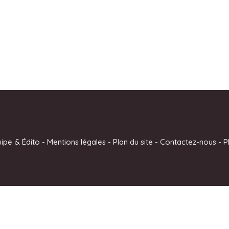
uipe & Édito
-
Mentions légales
-
Plan du site
-
Contactez-nous
-
P