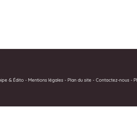
uipe & Édito
-
Mentions légales
-
Plan du site
-
Contactez-nous
-
P