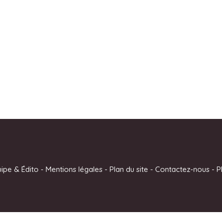
uipe & Édito
-
Mentions légales
-
Plan du site
-
Contactez-nous
-
P