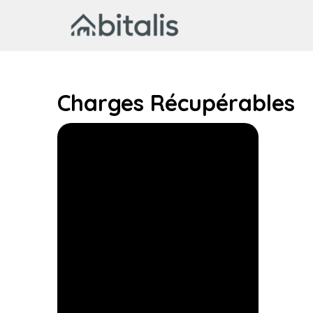
Aller
au
contenu
Charges Récupérables