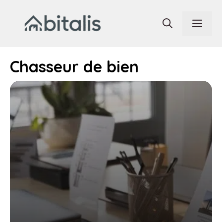
Aller
au
Men
contenu
Chasseur de bien