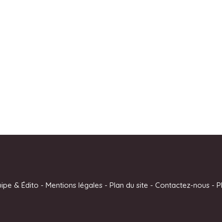
uipe & Édito
-
Mentions légales
-
Plan du site
-
Contactez-nous
-
P