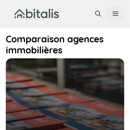
Aller
au
Men
contenu
Comparaison agences
immobilières