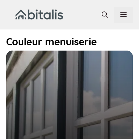
Aller
au
Men
contenu
Couleur menuiserie