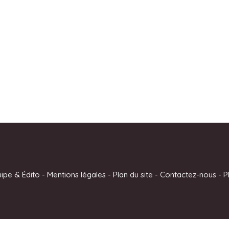
uipe & Édito
-
Mentions légales
-
Plan du site
-
Contactez-nous
-
P