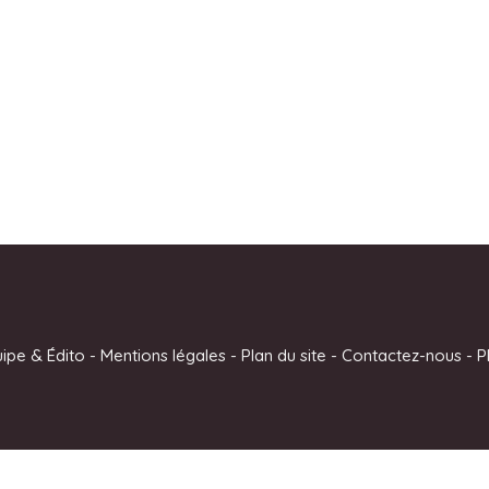
uipe & Édito
-
Mentions légales
-
Plan du site
-
Contactez-nous
-
P