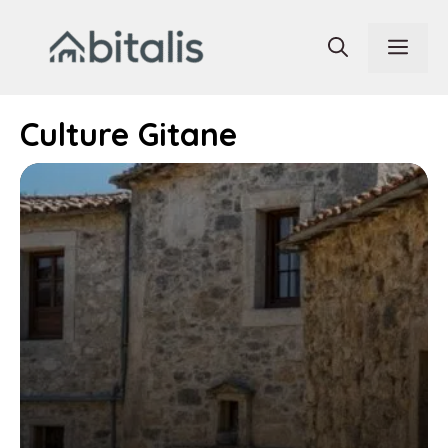
Aller
au
Men
contenu
Culture Gitane