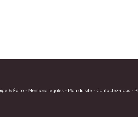
uipe & Édito
-
Mentions légales
-
Plan du site
-
Contactez-nous
-
P