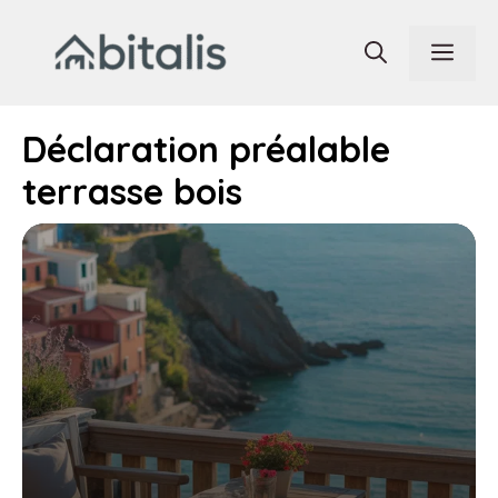
Aller
au
Men
contenu
Déclaration préalable
terrasse bois