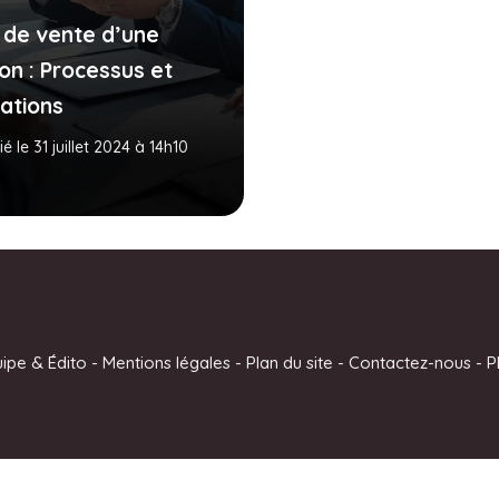
 de vente d’une
on : Processus et
gations
ié le 31 juillet 2024 à 14h10
uipe & Édito
-
Mentions légales
-
Plan du site
-
Contactez-nous
-
P