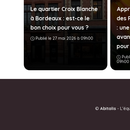
Le quartier Croix Blanche
Appr
à Bordeaux : est-ce le
des 
bon choix pour vous ?
: un
avan
Publié le 27 mai 2026 à 09h00
pour 
Publ
09h00
©
Abitalis
-
L'éq