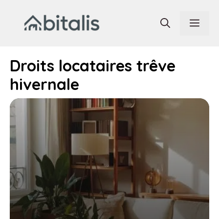
Aller
au
Men
contenu
Droits locataires trêve
hivernale