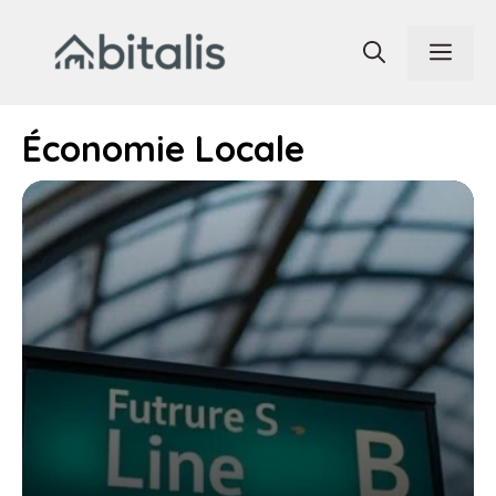
Aller
au
Men
contenu
Économie Locale