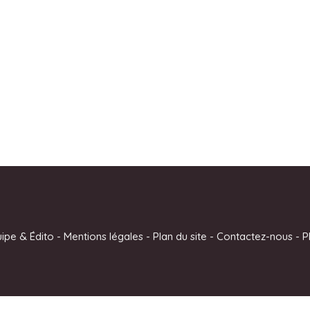
uipe & Édito
-
Mentions légales
-
Plan du site
-
Contactez-nous
-
P