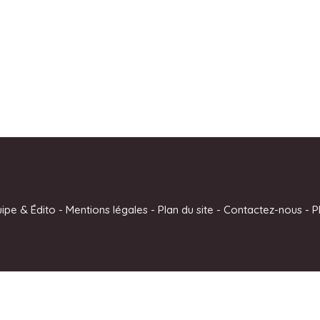
uipe & Édito
-
Mentions légales
-
Plan du site
-
Contactez-nous
-
P