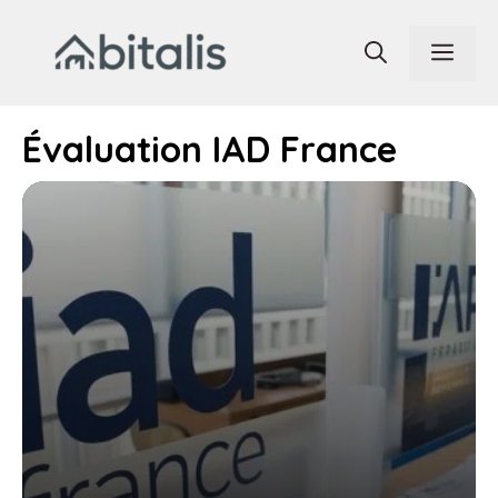
Aller
au
Men
contenu
Évaluation IAD France