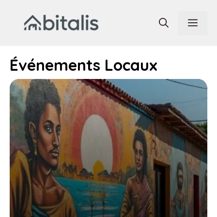
Aller
au
Men
contenu
Événements Locaux