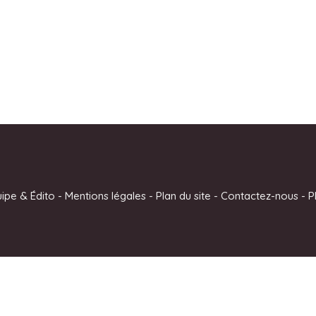
uipe & Édito
-
Mentions légales
-
Plan du site
-
Contactez-nous
-
P