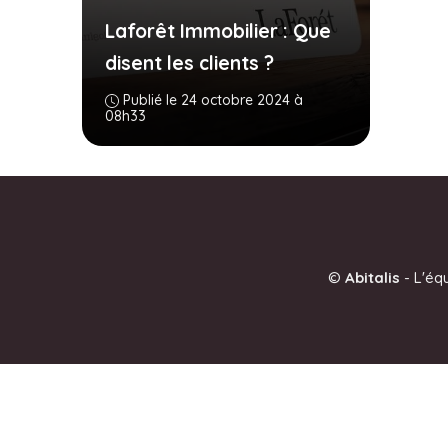
Laforêt Immobilier : Que
disent les clients ?
Publié le 24 octobre 2024 à
08h33
©
Abitalis
-
L'éq