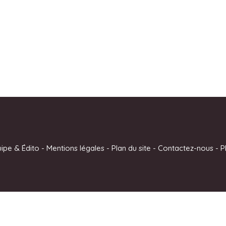
uipe & Édito
-
Mentions légales
-
Plan du site
-
Contactez-nous
-
P