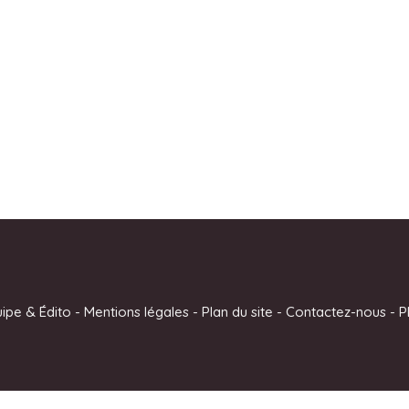
uipe & Édito
-
Mentions légales
-
Plan du site
-
Contactez-nous
-
P