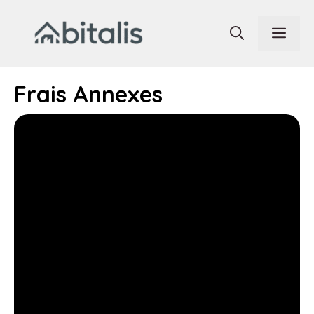
Aller
au
Men
contenu
Frais Annexes