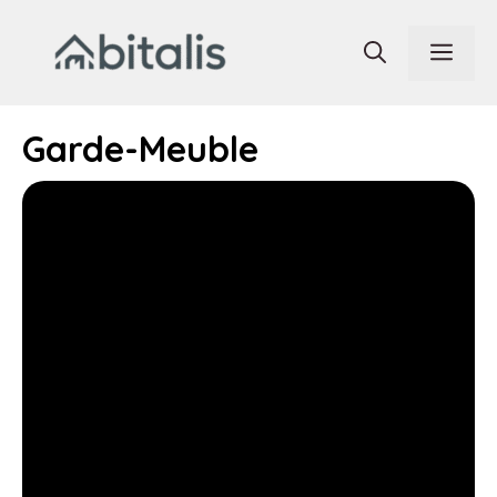
Aller
au
Men
contenu
Garde-Meuble