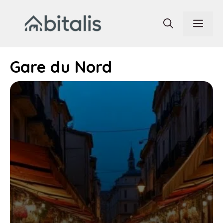
Aller
au
Men
contenu
Gare du Nord