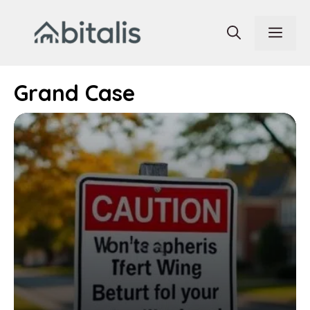
Aller
au
Men
contenu
Grand Case