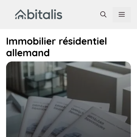
Aller
au
Men
contenu
Immobilier résidentiel
allemand