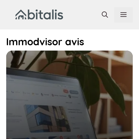
Aller
au
Men
contenu
Immodvisor avis