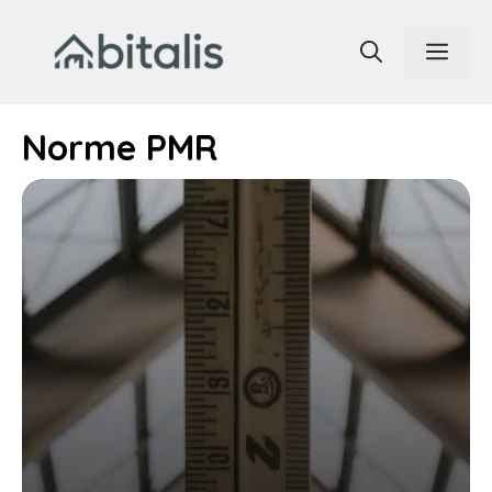
Aller
au
Men
contenu
Norme PMR