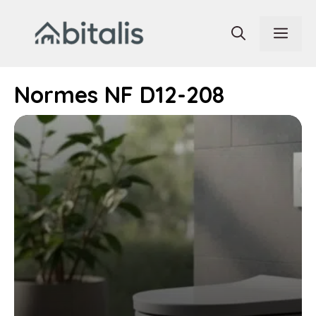
Aller
au
Men
contenu
Normes NF D12-208