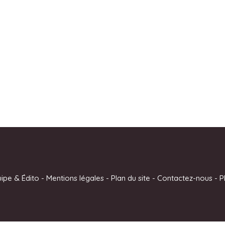
uipe & Édito
-
Mentions légales
-
Plan du site
-
Contactez-nous
-
P