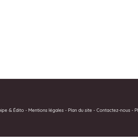
uipe & Édito
-
Mentions légales
-
Plan du site
-
Contactez-nous
-
P